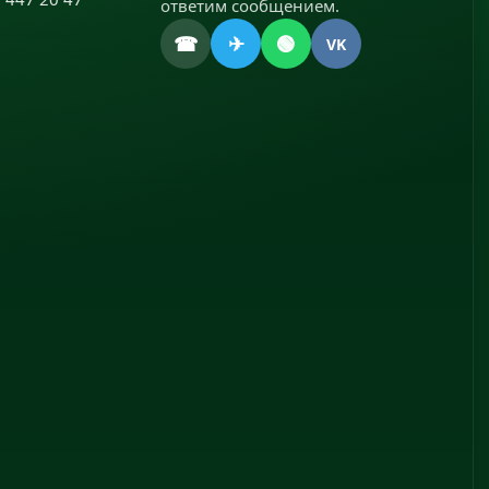
ответим сообщением.
☎
✈
🟢
VK